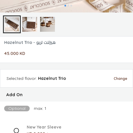
Hazelnut Trio - هيزلنت تريو
45.000 KD
Selected
flavor
:
Hazelnut Trio
Change
Add On
Optional
max: 1
New Year Sleeve