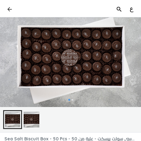
ع
Sea Salt Biscuit Box - 50 Pcs - سي سولت بيسكت - علبة من 50